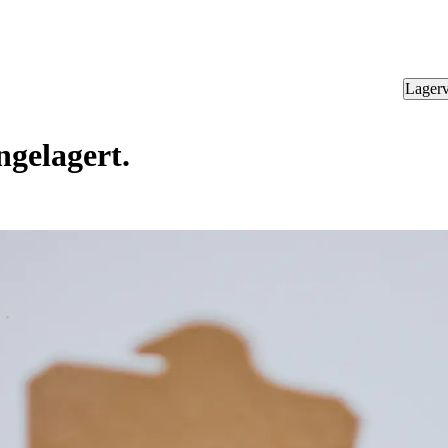
Lagerv
ngelagert.