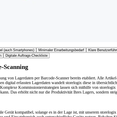
el (auch Smartphones)
Minimaler Einarbeitungsbedarf
Klare Benutzerfüh
n
Digitale Auftrags-Checkliste
e-Scanning
sung von Lagerdaten per Barcode-Scanner bereits etabliert. Alle Arti
ben digital erfassten Lagerdaten wandelt storelogix diese in übersichtl
omplexe Kommissionierstrategien lassen sich mithilfe von storelogix l
nn. Das erhöht nicht nur die Produktivität Ihres Lagers, sondern stei
le Gerät kompatibel, solange es in der Lage ist, mit unserem storelo
renz und Einsatzbereich auch unterschiedliche Geräte nutzen. Behalten 