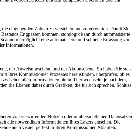
i, die eingehenden Zahlen zu verstehen und zu verwerten. Damit Sie
u Bestands-Engpässen kommen. storelogix kann durch automatisierte
Scannern ermöglicht eine automatisierte und schnelle Erfassung von
ler Informationen.
ene, der Anweisungsebene und der Aktionsebene. So haben Sie stets
itt Ihres Kommissionier-Prozesses herausfinden, überprüfen, ob es
m zwischen allen Informationen hin und her wechseln, je nachdem,
erden die Ebenen dabei durch Grafiken, die für sich sprechen. Schluss
retieren von verwirrenden Notizen oder unübersichtlichen Datensätzen
zeit alle notwendigen Informationen Ihres Lagers einsehen. Die
tzende auch visuell perfekt in Ihren Kommissionier-Abläufen.