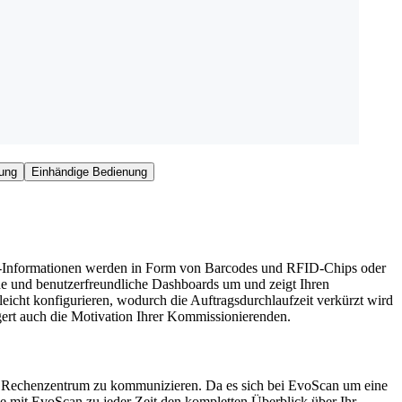
rung
Einhändige Bedienung
kel-Informationen werden in Form von Barcodes und RFID-Chips oder
iche und benutzerfreundliche Dashboards um und zeigt Ihren
eicht konfigurieren, wodurch die Auftragsdurchlaufzeit verkürzt wird
gert auch die Motivation Ihrer Kommissionierenden.
gix Rechenzentrum zu kommunizieren. Da es sich bei EvoScan um eine
Sie mit EvoScan zu jeder Zeit den kompletten Überblick über Ihr