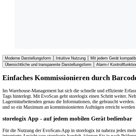
Moderne Darstellungsform
Intuitive Nutzung
Mit jedem Gerät kompatib
Übersichtliche und transparente Darstellungsform
Alarm-/ Kontrollfunktio
Einfaches Kommissionieren durch Barcod
Im Warehouse-Management hat sich die schnelle und effiziente Erfas
Tags hinterlegt. Mit EvoScan geht storelogix einen Schritt weiter. Ne
Lagermitarbeitenden genau die Informationen, die gebraucht werden. K
und so ein Maximum an kommissionierten Aufträgen erreicht werden ka
storelogix App - auf jedem mobilen Gerät bedienbar
Für die Nutzung der EvoScan-App in storelogix ist nahezu jedes mobi
integrierte Ansicht von storelogix handelt, können Sie je nach Präfe