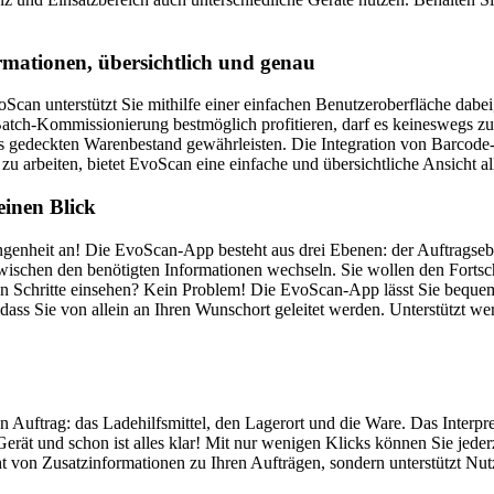
ormationen, übersichtlich und genau
Scan unterstützt Sie mithilfe einer einfachen Benutzeroberfläche dabe
atch-Kommissionierung bestmöglich profitieren, darf es keineswegs z
ts gedeckten Warenbestand gewährleisten. Die Integration von Barcode-
 arbeiten, bietet EvoScan eine einfache und übersichtliche Ansicht al
einen Blick
genheit an! Die EvoScan-App besteht aus drei Ebenen: der Auftragseb
ischen den benötigten Informationen wechseln. Sie wollen den Fortschr
ten Schritte einsehen? Kein Problem! Die EvoScan-App lässt Sie beque
 dass Sie von allein an Ihren Wunschort geleitet werden. Unterstützt w
n Auftrag: das Ladehilfsmittel, den Lagerort und die Ware. Das Interp
erät und schon ist alles klar! Mit nur wenigen Klicks können Sie jeder
cht von Zusatzinformationen zu Ihren Aufträgen, sondern unterstützt Nu