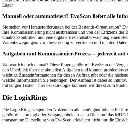
Lager.
Manuell oder automatisiert? EvoScan liefert alle Inf
Sie stehen vor Herausforderungen bei der Bestands-Organisation? Evo
Ihre Kommissionierung nicht ausbremsen und von der Effizienz der B
Qualitätskontrollen und eine digitale Bestandsüberwachung einen ste
Warenbewegungen. Um diese richtig zu verstehen und mit den Daten zu
Aufgaben und Kommissionier-Prozess – jederzeit auf 
Wo war ich noch einmal? Diese Frage gehört mit EvoScan der Vergan
den Überblick über die aktuellen Aufgaben und können problemlos zw
wichtige Zusatzinformationen für diesen Auftrag gibt oder die nächs
welche Informationen Sie benötigen. Der Aufbau ist dabei so intuitiv,
mit langen Texten - hier bei storelogix kommen wir direkt zum Punkt.
Die LogixRings
Die LogixRings zeigen den Nutzenden alle benötigten Inhalte für ihre
gehört mit storelogix der Vergangenheit an – ein Blick auf das MDE-G
transparente Darstellung von EvoScan erleichtert nicht nur die Einsi